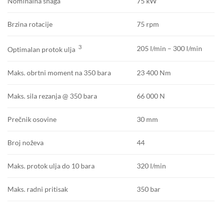
75 kW
Nominalna snaga
75 rpm
Brzina rotacije
3
205 l/min – 300 l/min
Optimalan protok ulja
23 400 Nm
Maks. obrtni moment na 350 bara
66 000 N
Maks. sila rezanja @ 350 bara
30 mm
Prečnik osovine
44
Broj noževa
320 l/min
Maks. protok ulja do 10 bara
350 bar
Maks. radni pritisak