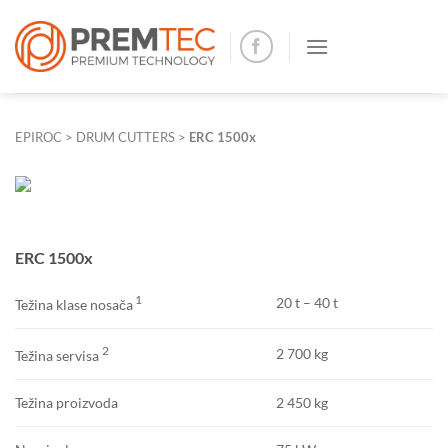
Skip
to
content
EPIROC
>
DRUM CUTTERS
>
ERC 1500x
ERC 1500x
1
20 t – 40 t
Težina klase nosača
2
2 700 kg
Težina servisa
2 450 kg
Težina proizvoda