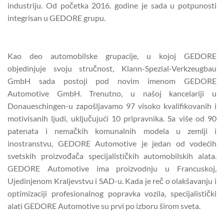
industriju. Od početka 2016. godine je sada u potpunosti
integrisan u GEDORE grupu.
Kao deo automobilske grupacije, u kojoj GEDORE
objedinjuje svoju stručnost, Klann-Spezial-Verkzeugbau
GmbH sada postoji pod novim imenom GEDORE
Automotive GmbH. Trenutno, u našoj kancelariji u
Donaueschingen-u zapošljavamo 97 visoko kvalifikovanih i
motivisanih ljudi, uključujući 10 pripravnika. Sa više od 90
patenata i nemačkih komunalnih modela u zemlji i
inostranstvu, GEDORE Automotive je jedan od vodećih
svetskih proizvođača specijalističkih automobilskih alata.
GEDORE Automotive ima proizvodnju u Francuskoj,
Ujedinjenom Kraljevstvu i SAD-u. Kada je reč o olakšavanju i
optimizaciji profesionalnog popravka vozila, specijalistički
alati GEDORE Automotive su prvi po izboru širom sveta.