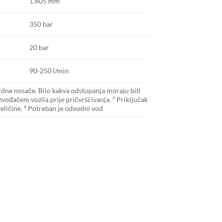
1.605 mm
350 bar
20 bar
90-250 l/min
rdne nosače.
Bilo kakva odstupanja moraju biti
zvođačem vozila prije pričvršćivanja.
² Priključak
ličine.
³ Potreban je odvodni vod