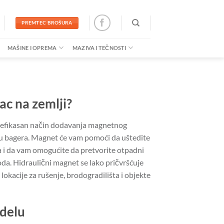
PREMTEC BROŠURA
MAŠINE I OPREMA
MAZIVA I TEČNOSTI
ac na zemlji?
 efikasan način dodavanja magnetnog
bagera. Magnet će vam pomoći da uštedite
 i da vam omogućite da pretvorite otpadni
oda. Hidraulični magnet se lako pričvršćuje
a lokacije za rušenje, brodogradilišta i objekte
odelu