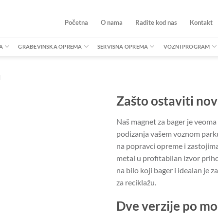
Početna
O nama
Radite kod nas
Kontakt
A
GRAĐEVINSKA OPREMA
SERVISNA OPREMA
VOZNI PROGRAM
M
Zašto ostaviti nov
Naš magnet za bager je veoma
podizanja vašem voznom parku 
na popravci opreme i zastojima
metal u profitabilan izvor prih
na bilo koji bager i idealan je z
za reciklažu.
Dve verzije po m