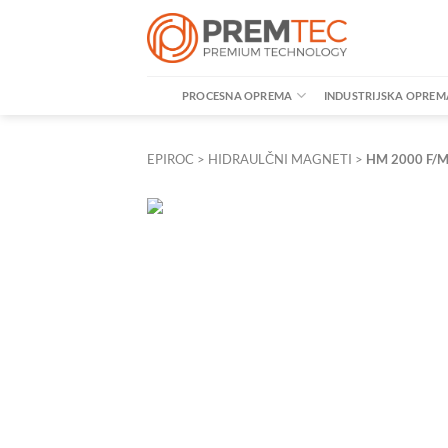
Skip
to
content
PROCESNA OPREMA
INDUSTRIJSKA OPREM
EPIROC
>
HIDRAULČNI MAGNETI
>
HM 2000 F/