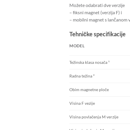
Možete odabrati dve verzije
– fiksni magnet (verzija F) i
– mobilni magnet s lančanom v
Tehničke specifikacije
MODEL
Težinska klasa nosača ¹
Radna težina ²
Obim magnetne ploče
Visina F vezije
Visina povlačenja M verzije