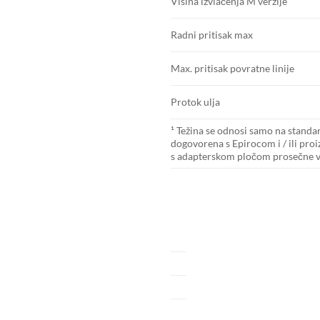
Visina izvlačenja M verzije
Radni pritisak max
Max. pritisak povratne linije
Protok ulja
¹ Težina se odnosi samo na standa
dogovorena s Epirocom i / ili proi
s adapterskom pločom prosečne ve