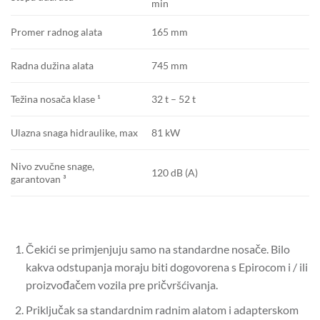
min
165 mm
Promer radnog alata
745 mm
Radna dužina alata
32 t – 52 t
Težina nosača klase ¹
81 kW
Ulazna snaga hidraulike, max
Nivo zvučne snage,
120 dB (A)
garantovan ³
Čekići se primjenjuju samo na standardne nosače.
Bilo
kakva odstupanja moraju biti dogovorena s Epirocom i / ili
proizvođačem vozila pre pričvršćivanja.
Priključak sa standardnim radnim alatom i adapterskom