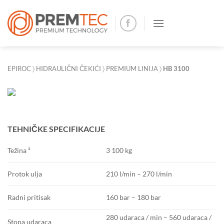
Skip
to
content
EPIROC
〉
HIDRAULIČNI ČEKIĆ
I 〉
PREMIUM LINIJA
〉
HB 3100
TEHNIČKE SPECIFIKACIJE
3 100 kg
Težina ²
210 l/min – 270 l/min
Protok ulja
160 bar – 180 bar
Radni pritisak
280 udaraca / min – 560 udaraca /
Stopa udaraca