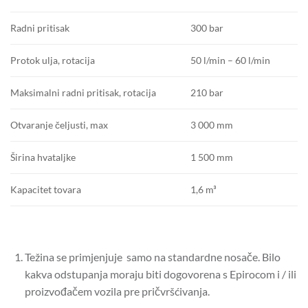
300 bar
Radni pritisak
50 l/min – 60 l/min
Protok ulja, rotacija
210 bar
Maksimalni radni pritisak, rotacija
3 000 mm
Otvaranje čeljusti, max
1 500 mm
Širina hvataljke
1,6 m³
Kapacitet tovara
Težina se primjenjuje samo na standardne nosače.
Bilo
kakva odstupanja moraju biti dogovorena s Epirocom i / ili
proizvođačem vozila pre pričvršćivanja.