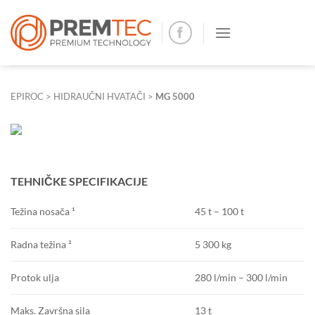
Skip
to
content
EPIROC
>
HIDRAUČNI HVATAČI
>
MG 5000
TEHNIČKE SPECIFIKACIJE
45 t – 100 t
Težina nosača ¹
5 300 kg
Radna težina ²
280 l/min – 300 l/min
Protok ulja
13 t
Maks.
Završna sila