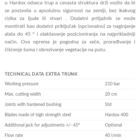
u Hardox odseca trup a cevasta struktura drži vozilo da bi
se postavila u apsolutnu sigurnost na zemlji, bez ikakvog
rizika za ljude ili stvari . Dodatni prtljažnik se može
montirati kao dodatni priključak (opcionalno) za naginjanje
alata do 45 ° i olakšavanje pozicioniranja na najprikladniji
način. Ova oprema je pogodna za seče, proređivanje i
čišćenje šuma i obrezivanje vegetacije na putu.
TECHNICAL DATA EXTRA TRUNK
Working pressure
210 bar
Max. cutting width
20 cm
Joints with hardened bushing
Std
Blades made of high strength steel
Hardox 400
Additional jack for adjustments +/- 45°
Optional
Flow rate
40 l/min