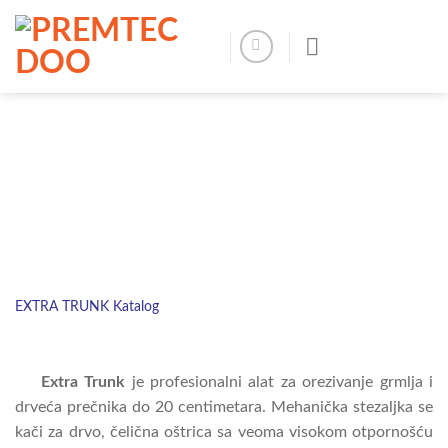
Skip
to
content
EXTRA TRUNK Katalog
Extra Trunk
je profesionalni alat za orezivanje grmlja i
drveća prečnika do 20 centimetara. Mehanička stezaljka se
kači za drvo, čelična oštrica sa veoma visokom otpornošću