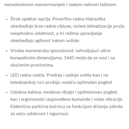
nenadmašnom manevrisanjem i malom radnom težinom.
Širok spektar opcija: Poverflov radna hidraulika
obezbeđuje brze radne cikluse, sistem klimatizacije pruža
neophodnu udobnost, a tri režima upravljanja
obezbeđuju agilnost tokom vožnje.
Visoka manevarska sposobnost: zahvaljujući ultra-
kompaktnim dimenzijama, 1445 može da se nosi i sa
skučenim prostorima.
LED radna svetla: Prednja i zadnja svetla kao i na
teleskopskoj ruci pružaju vozaču optimalan pogled.
Udobna kabina: moderan dizajn i optimizovan pogled,
kao i ergonomski raspoređene komande i niske vibracije.
Električna parkirna kočnica sa funkcijom držanja uzbrdo
za veću udobnost i sigurnost.