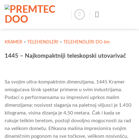
Skip
to
content
KRAMER
>
TELEHENDLERI
>
TELEHENDLERI DO 6m
1445 – Najkompaktniji teleskopski utovarivač
Sa svojim ultra-kompaktnim dimenzijama, 1445 Kramer
omogućava širok spektar primene u svim industrijama.
Podaci o performansama su impresivni uprkos malim
dimenzijama: nosivost slaganja na paletnoj viljusci je 1.450
kilograma, visina dizanja je 4,50 metara. Čak i kada se
rukuje teškim teretom, postoji dovoljno mogucnosti za rad
na velikom dometu. Efikasna mašina impresionira svojim
dinamičnim pogonom na sve točkove, velikom nosivošću,