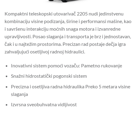
Kompaktni teleskopski utovarivač 2205 nudi jedinstvenu
kombinaciju visine podizanja, širine i performansi mašine, kao
i savršenu interakciju moćnih snaga motora i izvanredne
upravljivosti. Posao slaganja i transporta je brz i jednostavan,
čak i u najtežim prostorima. Precizan rad postaje dečja igra
zahvaljujući osetljivoj radnoj hidraulici.
Inovativni sistem pomoći vozaču: Pametno rukovanje
Snažni hidrostatički pogonski sistem
Precizna i osetljiva radna hidraulika Preko 5 metara visine
slaganja
Izvrsna sveobuhvatna vidljivost