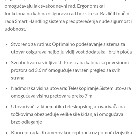
omogućavaju lak svakodnevni rad. Ergonomska i
funkcionalna kabina osigurava rad bez stresa. Različiti načini
rada Smart Handling sistema preopterećenja nude sigurnost i
udobnost.
Stvoreno za rutinu: Optimalno podešavanje sistema za
utovar osigurava najbolju vidljivost dodataka i brzih ploča
Sveobuhvatna vidljivost: Prostrana kabina sa površinom
prozora od 3,6 m³ omogućuje savršen pregled sa svih
strana
Nadmorska visina utovara: Teleskopiranje Sistem utovara
omogućava visinu pretovara preko 7 m
Utovarivač: z-kinematika teleskopskog utovarivača na
točkovima obezbeđuje velike sile kidanja i omogućava
brzo odlaganje
Koncept rada: Kramerov koncept rada uz pomoć džojstika