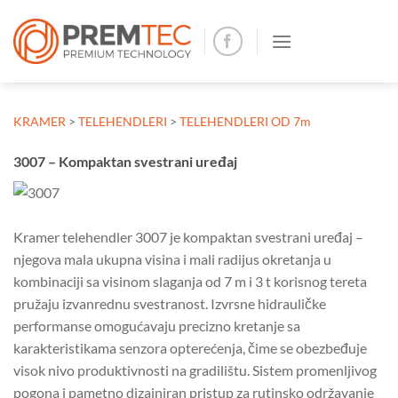
Skip
to
content
KRAMER
>
TELEHENDLERI
>
TELEHENDLERI OD 7m
3007 – Kompaktan svestrani uređaj
Kramer telehendler 3007 je kompaktan svestrani uređaj –
njegova mala ukupna visina i mali radijus okretanja u
kombinaciji sa visinom slaganja od 7 m i 3 t korisnog tereta
pružaju izvanrednu svestranost. Izvrsne hidrauličke
performanse omogućavaju precizno kretanje sa
karakteristikama senzora opterećenja, čime se obezbeđuje
visok nivo produktivnosti na gradilištu. Sistem promenljivog
pogona i pametno dizajniran pristup za rutinsko održavanje