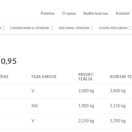
Početna
O nama
Radite kod nas
Kontakt
A
GRAĐEVINSKA OPREMA
SERVISNA OPREMA
VOZNI PROGRAM
 0,95
PREVRT.
AŠIKE
FAZA EMISIJE
KORISNI T
TERETA
V
2,000 kg
3,400 kg
IIIA
1,900 kg
3,150 kg
V
2,250 kg
3,700 kg