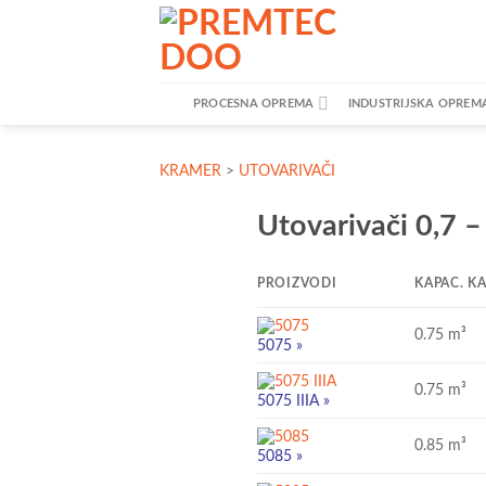
Skip
to
content
PROCESNA OPREMA
INDUSTRIJSKA OPREM
KRAMER
>
UTOVARIVAČI
Utovarivači 0,7 –
PROIZVODI
KAPAC. K
0.75 m³
5
075
»
0.75 m³
5
075
IIIA
»
0.85 m³
5
085
»