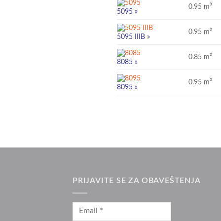
0.95 m³
5
095
»
0.95 m³
5
095
IIIB
»
0.85 m³
8
085
»
0.95 m³
8
095
»
PRIJAVITE SE ZA OBAVEŠTENJA