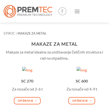
Skip
to
content
EPIROC
〉
MAKAZE ZA METAL
MAKAZE ZA METAL
Makaze za metal idealne za uništavanje čeličnih struktura i
rad na otpadima..
SC 270
SC 600
Za nosače od 2-6 t
Za nosače od 4-9 t
OPŠIRNIJE
OPŠIRNIJE