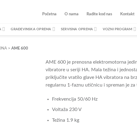
Početna
O nama
Radite kod nas
Kontakt
A
GRAĐEVINSKA OPREMA
SERVISNA OPREMA
VOZNI PROGRAM
ONA
>
AME 600
AME 600 je prenosna elektromotorna jedin
vibratore u seriji HA. Mala težina i jedno
priključite vratilo glave HA vibratora na brz
regularnu 1-faznu utičnicu i spreman je za 
Frekvencija 50/60 Hz
Voltaža 230 V
Težina 1.9 kg