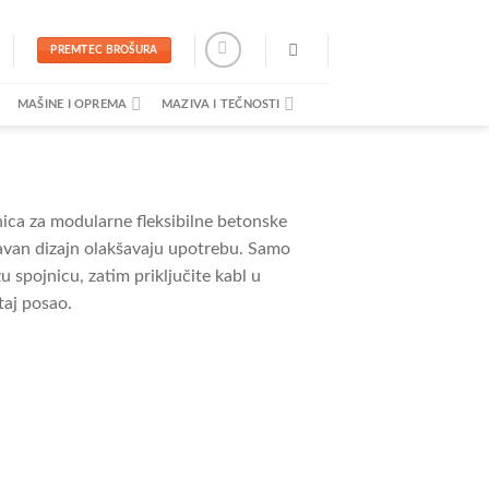
PREMTEC BROŠURA
MAŠINE I OPREMA
MAZIVA I TEČNOSTI
ica za modularne fleksibilne betonske
stavan dizajn olakšavaju upotrebu. Samo
u spojnicu, zatim priključite kabl u
taj posao.