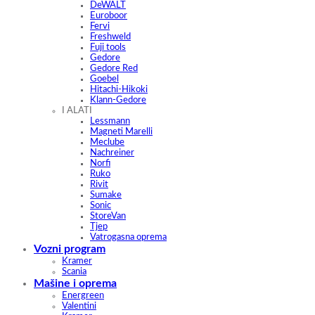
DeWALT
Euroboor
Fervi
Freshweld
Fuji tools
Gedore
Gedore Red
Goebel
Hitachi-Hikoki
Klann-Gedore
I ALATI
Lessmann
Magneti Marelli
Meclube
Nachreiner
Norfi
Ruko
Rivit
Sumake
Sonic
StoreVan
Tjep
Vatrogasna oprema
Vozni program
Kramer
Scania
Mašine i oprema
Energreen
Valentini