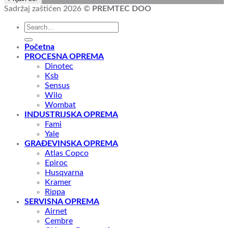
Sadržaj zaštićen 2026 ©
PREMTEC DOO
Početna
PROCESNA OPREMA
Dinotec
Ksb
Sensus
Wilo
Wombat
INDUSTRIJSKA OPREMA
Fami
Yale
GRAĐEVINSKA OPREMA
Atlas Copco
Epiroc
Husqvarna
Kramer
Rippa
SERVISNA OPREMA
Airnet
Cembre