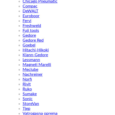
Chicago Pneumatic
Compac
DeWALT
Euroboor
Fervi
Freshweld
Fuji tools
Gedore
Gedore Red
Goebel
Hitachi-Hikoki
Klann-Gedore
Lessmann
Magneti Marelli
Meclube
Nachreiner
Norfi
Rivit
Ruko
Sumake
Sonic
StoreVan
Tjep
Vatrogasna oprema