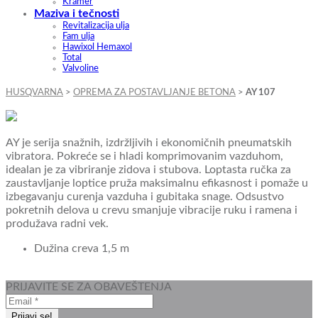
Kramer
Maziva i tečnosti
Revitalizacija ulja
Fam ulja
Hawixol Hemaxol
Total
Valvoline
HUSQVARNA
>
OPREMA ZA POSTAVLJANJE BETONA
>
AY 107
AY je serija snažnih, izdržljivih i ekonomičnih pneumatskih
vibratora. Pokreće se i hladi komprimovanim vazduhom,
idealan je za vibriranje zidova i stubova. Loptasta ručka za
zaustavljanje loptice pruža maksimalnu efikasnost i pomaže u
izbegavanju curenja vazduha i gubitaka snage. Odsustvo
pokretnih delova u crevu smanjuje vibracije ruku i ramena i
produžava radni vek.
Dužina creva 1,5 m
PRIJAVITE SE ZA OBAVEŠTENJA