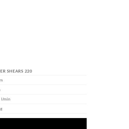
ER SHEARS 220
cm
m
 l/min
Kg