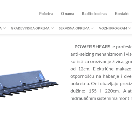
Početna
O nama
Radite kod nas
Kontakt
A
GRAĐEVINSKA OPREMA
SERVISNA OPREMA
VOZNI PROGRAM
POWER SHEARS
je profesi
anti-seizing mehanizmom i vis
koristi za orezivanje živica, g
od 12cm. Električne makaze 
otpornošću na habanje i dve 
pokretna. Oni obavljaju preciz
dužine: 155 i 220cm. Alat
hidrauličnim sistemima montir