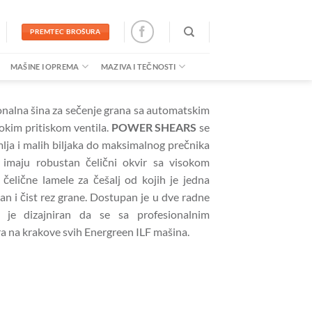
PREMTEC BROŠURA
MAŠINE I OPREMA
MAZIVA I TEČNOSTI
onalna šina za sečenje grana sa automatskim
okim pritiskom ventila.
POWER SHEARS
se
rmlja i malih biljaka do maksimalnog prečnika
imaju robustan čelični okvir sa visokom
čelične lamele za češalj od kojih je jedna
an i čist rez grane. Dostupan je u dve radne
 je dizajniran da se sa profesionalnim
a na krakove svih Energreen ILF mašina.