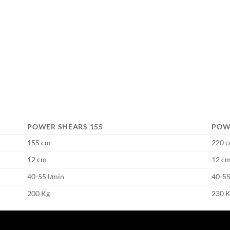
POWER SHEARS 155
POW
155 cm
220 
12 cm
12 c
40-55 l/min
40-55
200 Kg
230 