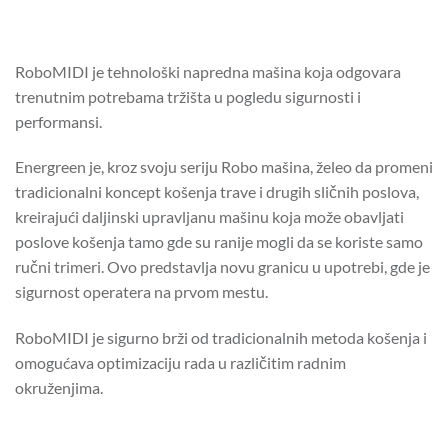
RoboMIDI je tehnološki napredna mašina koja odgovara
trenutnim potrebama tržišta u pogledu sigurnosti i
performansi.
Energreen je, kroz svoju seriju Robo mašina, želeo da promeni
tradicionalni koncept košenja trave i drugih sličnih poslova,
kreirajući daljinski upravljanu mašinu koja može obavljati
poslove košenja tamo gde su ranije mogli da se koriste samo
ručni trimeri. Ovo predstavlja novu granicu u upotrebi, gde je
sigurnost operatera na prvom mestu.
RoboMIDI je sigurno brži od tradicionalnih metoda košenja i
omogućava optimizaciju rada u različitim radnim
okruženjima.