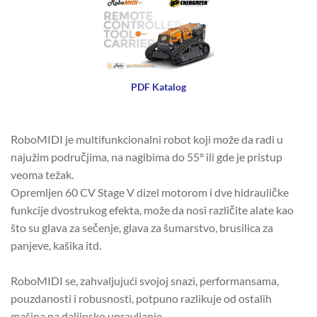
PDF Katalog
RoboMIDI je multifunkcionalni robot koji može da radi u
najužim područjima, na nagibima do 55° ili gde je pristup
veoma težak.
Opremljen 60 CV Stage V dizel motorom i dve hidrauličke
funkcije dvostrukog efekta, može da nosi različite alate kao
što su glava za sečenje, glava za šumarstvo, brusilica za
panjeve, kašika itd.
RoboMIDI se, zahvaljujući svojoj snazi, performansama,
pouzdanosti i robusnosti, potpuno razlikuje od ostalih
mašina na daljinsko upravljanje.