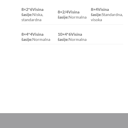
8×2*6
Visina
8×4
Visina
8×2/4
Visina
šasije:
Niska,
šasije:
Standardna,
šasije:
Normalna
standardna
visoka
8×4*4
Visina
10×4*6
Visina
šasije:
Normalna
šasije:
Normalna