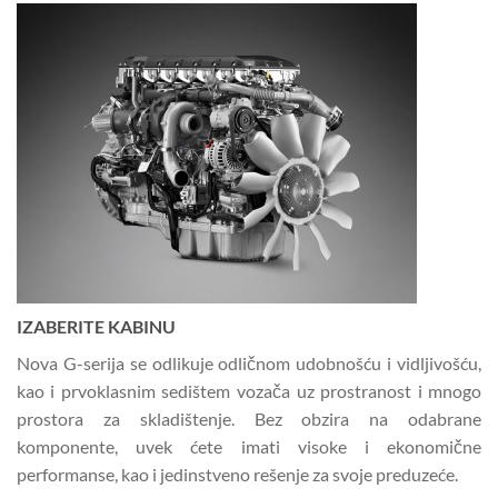
IZABERITE KABINU
Nova G-serija se odlikuje odličnom udobnošću i vidljivošću,
kao i prvoklasnim sedištem vozača uz prostranost i mnogo
prostora za skladištenje. Bez obzira na odabrane
komponente, uvek ćete imati visoke i ekonomične
performanse, kao i jedinstveno rešenje za svoje preduzeće.