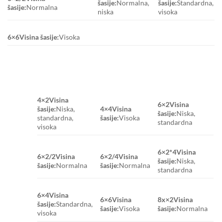
šasije:
Normalna,
šasije:
Standardna,
šasije:
Normalna
niska
visoka
6×6
Visina šasije:
Visoka
4×2
Visina
6×2
Visina
šasije:
Niska,
4×4
Visina
šasije:
Niska,
standardna,
šasije:
Visoka
standardna
visoka
6×2*4
Visina
6×2/2
Visina
6×2/4
Visina
šasije:
Niska,
šasije:
Normalna
šasije:
Normalna
standardna
6×4
Visina
6×6
Visina
8x×2
Visina
šasije:
Standardna,
šasije:
Visoka
šasije:
Normalna
visoka