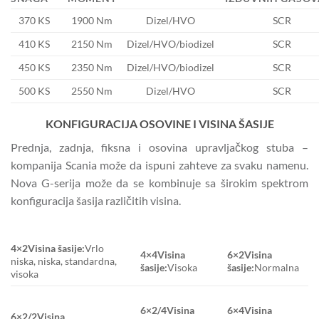
370 KS
1900 Nm
Dizel/HVO
SCR
410 KS
2150 Nm
Dizel/HVO/biodizel
SCR
450 KS
2350 Nm
Dizel/HVO/biodizel
SCR
500 KS
2550 Nm
Dizel/HVO
SCR
KONFIGURACIJA OSOVINE I VISINA ŠASIJE
Prednja, zadnja, fiksna i osovina upravljačkog stuba –
kompanija Scania može da ispuni zahteve za svaku namenu.
Nova G-serija može da se kombinuje sa širokim spektrom
konfiguracija šasija različitih visina.
4×2
Visina šasije:
Vrlo
4×4
Visina
6×2
Visina
niska, niska, standardna,
šasije:
Visoka
šasije:
Normalna
visoka
6×2/4
Visina
6×4
Visina
6×2/2
Visina