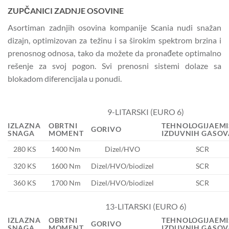
ZUPČANICI ZADNJE OSOVINE
Asortiman zadnjih osovina kompanije Scania nudi snažan
dizajn, optimizovan za težinu i sa širokim spektrom brzina i
prenosnog odnosa, tako da možete da pronađete optimalno
rešenje za svoj pogon. Svi prenosni sistemi dolaze sa
blokadom diferencijala u ponudi.
9-LITARSKI (EURO 6)
IZLAZNA
OBRTNI
TEHNOLOGIJA
EMI
GORIVO
SNAGA
MOMENT
IZDUVNIH GASOV
280 KS
1400 Nm
Dizel/HVO
SCR
320 KS
1600 Nm
Dizel/HVO/biodizel
SCR
360 KS
1700 Nm
Dizel/HVO/biodizel
SCR
13-LITARSKI (EURO 6)
IZLAZNA
OBRTNI
TEHNOLOGIJA
EMI
GORIVO
SNAGA
MOMENT
IZDUVNIH GASOV