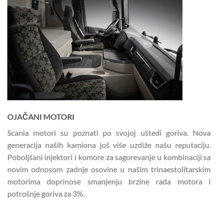
OJAČANI MOTORI
Scania motori su poznati po svojoj uštedi goriva. Nova
generacija naših kamiona još više uzdiže našu reputaciju.
Poboljšani injektori i komore za sagorevanje u kombinaciji sa
novim odnosom zadnje osovine u našim trinaestolitarskim
motorima doprinose smanjenju brzine rada motora i
potrošnje goriva za 3%.