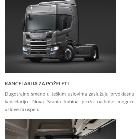
KANCELARIJA ZA POŽELETI
Dugotrajne smene u teškim uslovima zaslužuju prvoklasnu
kancelariju. Nova Scania kabina pruža najbolje moguće
uslove za uspeh.