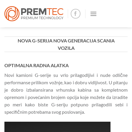
Skip
to
content
NOVA G-SERIJA NOVA GENERACIJA SCANIA
VOZILA
OPTIMALNA RADNA ALATKA
Novi kamioni G-serije su vrlo prilagodljivi i nude odlične
performanse prilikom vožnje, kao i dobru vidljivost. U pitanju
je dobro izbalansirana vrhunska kabina sa kompletnom
opremom i povećanim brojem opcija koje možete da izradite
po meri kako biste G-seriju potpuno prilagodili sebi i
specifičnim potrebama svog poslovanja.