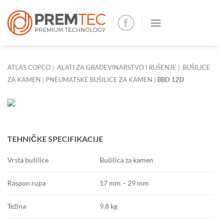
Skip
to
content
ATLAS COPCO
〉
ALATI ZA GRAĐEVINARSTVO I RUŠENJE
〉
BUŠILICE
ZA KAMEN
〉
PNEUMATSKE BUŠILICE ZA KAMEN
〉
BBD 12D
TEHNIČKE SPECIFIKACIJE
Bušilica za kamen
Vrsta bušilice
17 mm – 29 mm
Raspon rupa
9.8 kg
Težina