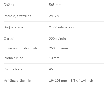
565 mm
Dužina
24 l / s
Potrošnja vazduha
2 580 udaraca / min
Broj udaraca
220 o / min
Obrtaji
Efikasnost probojnosti
250 mm/min
13 mm
Promer klipa
45 mm
Dužina hoda
19×108 mm – 3⁄4 x 4 1⁄4 inch
Veličina drške: Hex