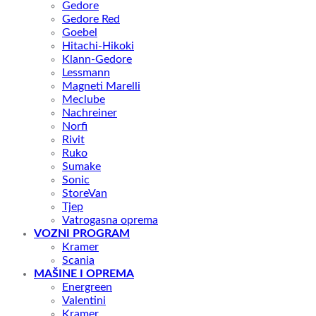
Gedore
Gedore Red
Goebel
Hitachi-Hikoki
Klann-Gedore
Lessmann
Magneti Marelli
Meclube
Nachreiner
Norfi
Rivit
Ruko
Sumake
Sonic
StoreVan
Tjep
Vatrogasna oprema
VOZNI PROGRAM
Kramer
Scania
MAŠINE I OPREMA
Energreen
Valentini
Kramer