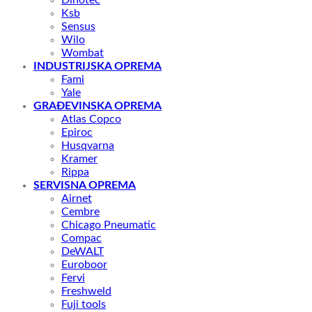
Dinotec
Ksb
Sensus
Wilo
Wombat
INDUSTRIJSKA OPREMA
Fami
Yale
GRAĐEVINSKA OPREMA
Atlas Copco
Epiroc
Husqvarna
Kramer
Rippa
SERVISNA OPREMA
Airnet
Cembre
Chicago Pneumatic
Compac
DeWALT
Euroboor
Fervi
Freshweld
Fuji tools