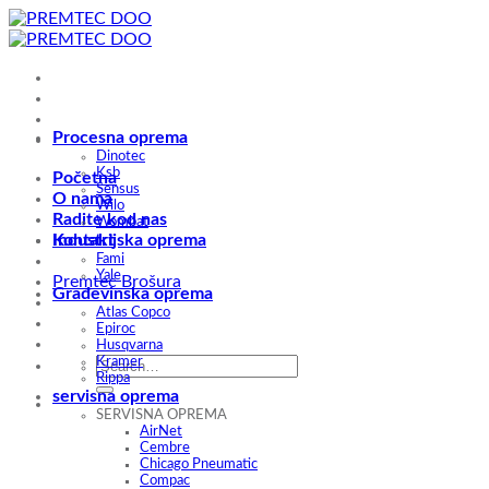
Skip
to
content
Procesna oprema
Dinotec
Ksb
Početna
Sensus
O nama
Wilo
Radite kod nas
Wombat
Kontakt
Industrijska oprema
Fami
Yale
Premtec Brošura
Građevinska oprema
Atlas Copco
Epiroc
Husqvarna
Kramer
Rippa
servisna oprema
SERVISNA OPREMA
AirNet
Cembre
Chicago Pneumatic
Compac