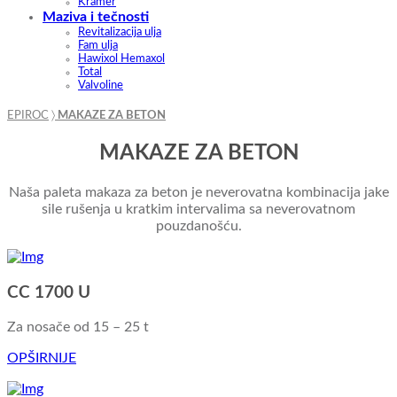
Kramer
Maziva i tečnosti
Revitalizacija ulja
Fam ulja
Hawixol Hemaxol
Total
Valvoline
EPIROC
〉
MAKAZE ZA BETON
MAKAZE ZA BETON
Naša paleta makaza za beton je neverovatna kombinacija jake
sile rušenja u kratkim intervalima sa neverovatnom
pouzdanošću.
CC 1700 U
Za nosače od 15 – 25 t
OPŠIRNIJE