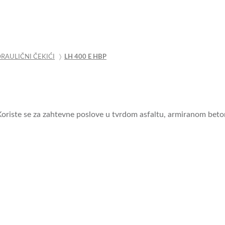
RAULIČNI ČEKIĆI
〉
LH 400 E HBP
Koriste se za zahtevne poslove u tvrdom asfaltu, armiranom beto