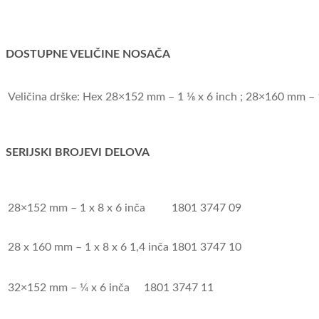
DOSTUPNE VELIČINE NOSAČA
Veličina drške: Hex
28×152 mm – 1 1⁄8 x 6 inch ; 28×160 mm – 1 1⁄
SERIJSKI BROJEVI DELOVA
28×152 mm – 1 x 8 x 6 inča
1801 3747 09
28 x 160 mm – 1 x 8 x 6 1,4 inča
1801 3747 10
32×152 mm – 1⁄4 x 6 inča
1801 3747 11