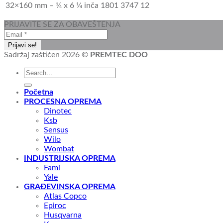
32×160 mm – 1⁄4 x 6 1⁄4 inča
1801 3747 12
PRIJAVITE SE ZA OBAVEŠTENJA
Sadržaj zaštićen 2026 ©
PREMTEC DOO
Početna
PROCESNA OPREMA
Dinotec
Ksb
Sensus
Wilo
Wombat
INDUSTRIJSKA OPREMA
Fami
Yale
GRAĐEVINSKA OPREMA
Atlas Copco
Epiroc
Husqvarna