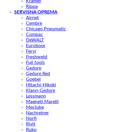
Kramer
Rippa
SERVISNA OPREMA
Airnet
Cembre
Chicago Pneumatic
Compac
DeWALT
Euroboor
Fervi
Freshweld
Fuji tools
Gedore
Gedore Red
Goebel
Hitachi-Hikoki
Klann-Gedore
Lessmann
Magneti Marelli
Meclube
Nachreiner
Norfi
Rivit
Ruko