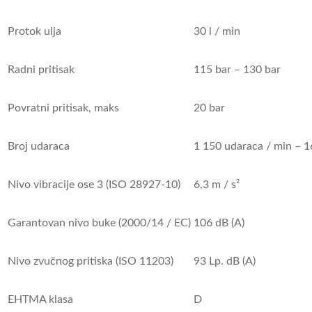
Protok ulja
30 l / min
Radni pritisak
115 bar – 130 bar
Povratni pritisak, maks
20 bar
Broj udaraca
1 150 udaraca / min – 1
Nivo vibracije ose 3 (ISO 28927-10)
6,3 m / s²
Garantovan nivo buke (2000/14 / EC)
106 dB (A)
Nivo zvučnog pritiska (ISO 11203)
93 Lp.
dB (A)
EHTMA klasa
D