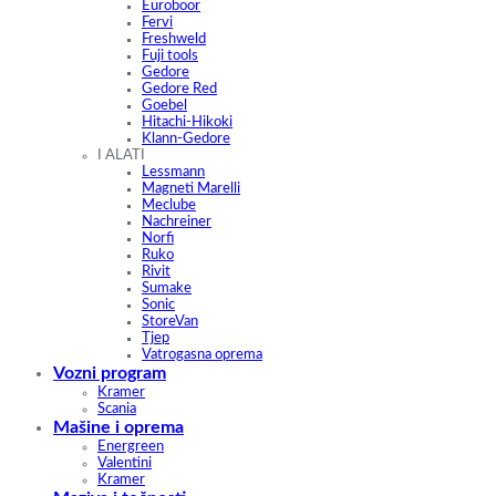
Euroboor
Fervi
Freshweld
Fuji tools
Gedore
Gedore Red
Goebel
Hitachi-Hikoki
Klann-Gedore
I ALATI
Lessmann
Magneti Marelli
Meclube
Nachreiner
Norfi
Ruko
Rivit
Sumake
Sonic
StoreVan
Tjep
Vatrogasna oprema
Vozni program
Kramer
Scania
Mašine i oprema
Energreen
Valentini
Kramer