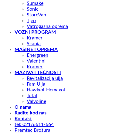
Sumake
Sonic
StoreVan
Tjep
Vatrogasna oprema
VOZNI PROGRAM
Kramer
Scania
MAŠINE I OPREMA
Energreen
Valentini
Kramer
MAZIVA I TEČNOSTI
Revitalizacija ulja
Fam Ulja
Hawixol-Hemaxol
Total
Valvoline
O nama
Radite kod nas
Kontakt
tel: 021/6611-664
Premtec Brošura