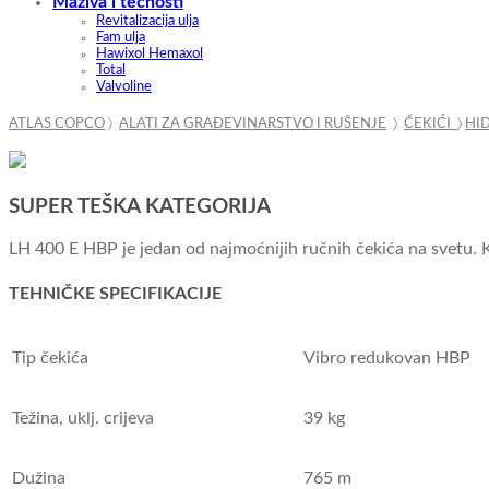
Maziva i tečnosti
Revitalizacija ulja
Fam ulja
Hawixol Hemaxol
Total
Valvoline
ATLAS COPCO
〉
ALATI ZA GRAĐEVINARSTVO I RUŠENJE
〉
ČEKIĆI
〉
HID
SUPER TEŠKA KATEGORIJA
LH 400 E HBP je jedan od najmoćnijih ručnih čekića na svetu. 
TEHNIČKE SPECIFIKACIJE
Tip čekića
Vibro redukovan HBP
Težina, uklj.
crijeva
39 kg
Dužina
765 m