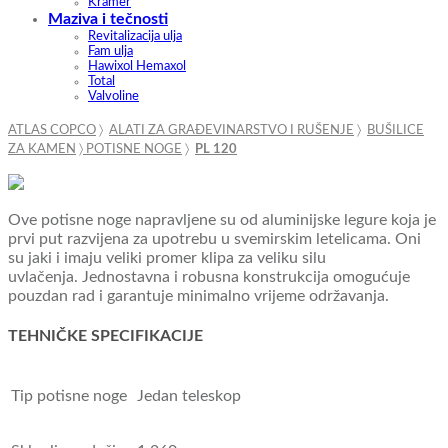
Kramer
Maziva i tečnosti
Revitalizacija ulja
Fam ulja
Hawixol Hemaxol
Total
Valvoline
ATLAS COPCO
〉
ALATI ZA GRAĐEVINARSTVO I RUŠENJE
〉
BUŠILICE
ZA KAMEN
〉
POTISNE NOGE
〉
PL 120
Ove potisne noge napravljene su od aluminijske legure koja je
prvi put razvijena za upotrebu u svemirskim letelicama.
Oni
su jaki i imaju veliki promer klipa za veliku silu
uvlačenja.
Jednostavna i robusna konstrukcija omogućuje
pouzdan rad i garantuje minimalno vrijeme održavanja.
TEHNIČKE SPECIFIKACIJE
Tip potisne noge
Jedan teleskop