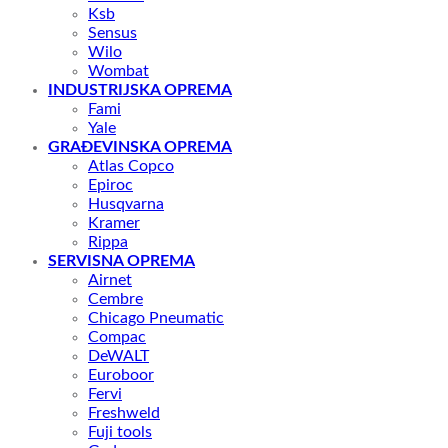
Ksb
Sensus
Wilo
Wombat
INDUSTRIJSKA OPREMA
Fami
Yale
GRAĐEVINSKA OPREMA
Atlas Copco
Epiroc
Husqvarna
Kramer
Rippa
SERVISNA OPREMA
Airnet
Cembre
Chicago Pneumatic
Compac
DeWALT
Euroboor
Fervi
Freshweld
Fuji tools