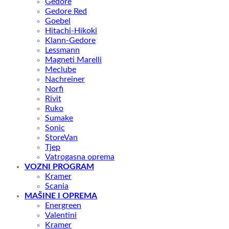
Gedore
Gedore Red
Goebel
Hitachi-Hikoki
Klann-Gedore
Lessmann
Magneti Marelli
Meclube
Nachreiner
Norfi
Rivit
Ruko
Sumake
Sonic
StoreVan
Tjep
Vatrogasna oprema
VOZNI PROGRAM
Kramer
Scania
MAŠINE I OPREMA
Energreen
Valentini
Kramer