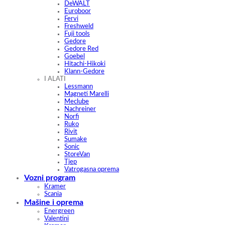
DeWALT
Euroboor
Fervi
Freshweld
Fuji tools
Gedore
Gedore Red
Goebel
Hitachi-Hikoki
Klann-Gedore
I ALATI
Lessmann
Magneti Marelli
Meclube
Nachreiner
Norfi
Ruko
Rivit
Sumake
Sonic
StoreVan
Tjep
Vatrogasna oprema
Vozni program
Kramer
Scania
Mašine i oprema
Energreen
Valentini