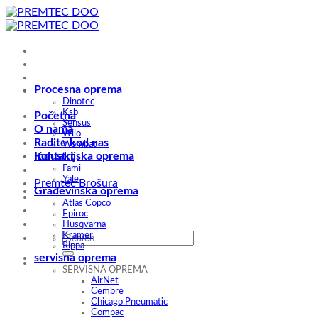
Skip
to
content
Procesna oprema
Dinotec
Ksb
Početna
Sensus
O nama
Wilo
Radite kod nas
Wombat
Kontakt
Industrijska oprema
Fami
Yale
Premtec Brošura
Građevinska oprema
Atlas Copco
Epiroc
Husqvarna
Kramer
Rippa
servisna oprema
SERVISNA OPREMA
AirNet
Cembre
Chicago Pneumatic
Compac