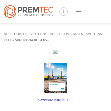
Skip
to
content
ATLAS COPCO
〉
SVETLOSNE KULE
〉
LED PORTABILNE SVETLOSNE
KULE
〉
SVETLOSNA KULA B5+
Svetlosne kule B5 PDF