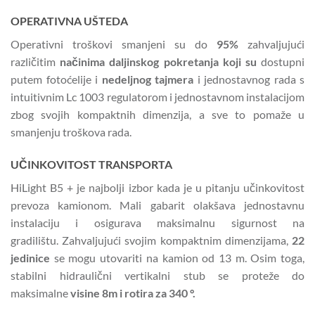
OPERATIVNA UŠTEDA
Operativni troškovi smanjeni su do
95%
zahvaljujući
različitim
načinima daljinskog pokretanja koji su
dostupni
putem fotoćelije i
nedeljnog tajmera
i jednostavnog rada s
intuitivnim Lc 1003 regulatorom i jednostavnom instalacijom
zbog svojih kompaktnih dimenzija, a sve to pomaže u
smanjenju troškova rada.
UČINKOVITOST TRANSPORTA
HiLight B5 + je najbolji izbor kada je u pitanju učinkovitost
prevoza kamionom.
Mali gabarit olakšava jednostavnu
instalaciju i osigurava maksimalnu sigurnost na
gradilištu.
Zahvaljujući svojim kompaktnim dimenzijama,
22
jedinice
se mogu utovariti na kamion od 13 m.
Osim toga,
stabilni hidraulični vertikalni stub se proteže do
maksimalne
visine 8m i rotira za 340 °.