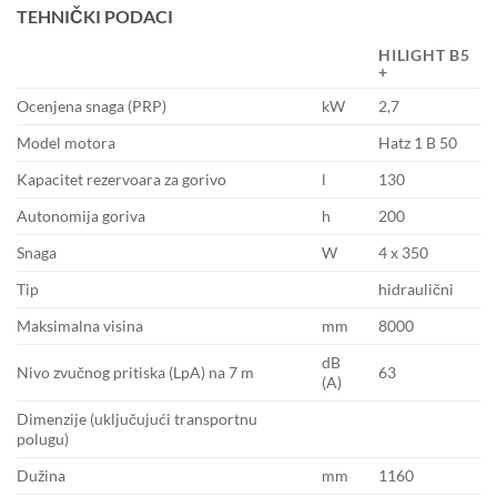
TEHNIČKI PODACI
HILIGHT B5
+
Ocenjena snaga (PRP)
kW
2,7
Model motora
Hatz 1 B 50
Kapacitet rezervoara za gorivo
l
130
Autonomija goriva
h
200
Snaga
W
4 x 350
Tip
hidraulični
Maksimalna visina
mm
8000
dB
Nivo zvučnog pritiska (LpA) na 7 m
63
(A)
Dimenzije (uključujući transportnu
polugu)
Dužina
mm
1160