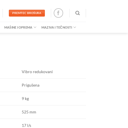
PREMTEC BROŠURA
MAŠINE I OPREMA
MAZIVA I TEČNOSTI
Vibro redukovani
Prigušena
9 kg
525 mm
17 l/s