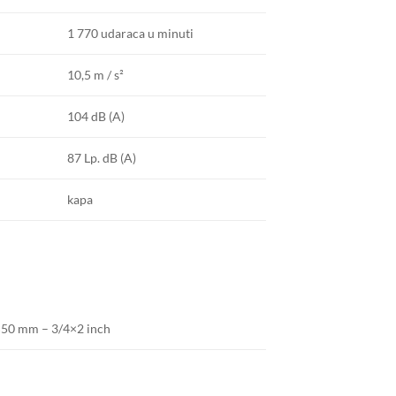
1 770 udaraca u minuti
10,5 m / s²
104 dB (A)
87 Lp.
dB (A)
kapa
50 mm – 3/4×2 inch