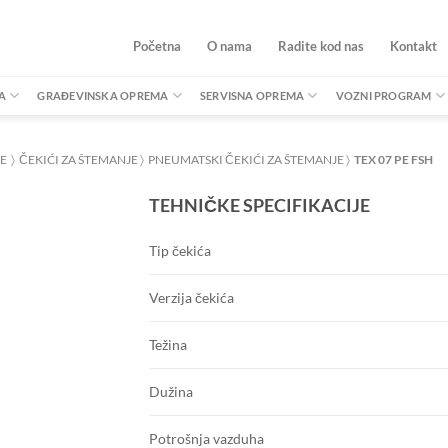
Početna
O nama
Radite kod nas
Kontakt
A
GRAĐEVINSKA OPREMA
SERVISNA OPREMA
VOZNI PROGRAM
JE
〉
ČEKIĆI ZA ŠTEMANJE
〉
PNEUMATSKI ČEKIĆI ZA ŠTEMANJE
〉
TEX 07 PE FSH
TEHNIČKE SPECIFIKACIJE
Tip čekića
Verzija čekića
Težina
Dužina
Potrošnja vazduha