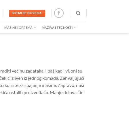
PREMTEC BROŠURA
MAŠINE I OPREMA
MAZIVA I TEČNOSTI
raditi većinu zadataka.
I baš kao i vi, oni su
 čekić izliven iz jednog komada.
Zahvaljujući
sto koriste za spajanje mašine.
Zapravo, naši
kića ostalih proizvođača.
Manje delova čini