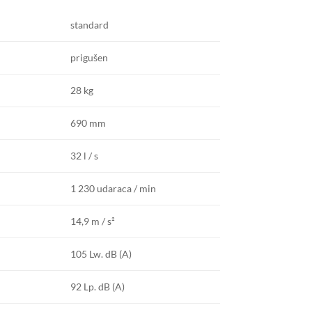
standard
prigušen
28 kg
690 mm
32 l / s
1 230 udaraca / min
14,9 m / s²
105 Lw.
dB (A)
92 Lp.
dB (A)