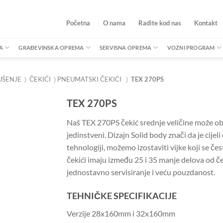
Početna
O nama
Radite kod nas
Kontakt
A
GRAĐEVINSKA OPREMA
SERVISNA OPREMA
VOZNI PROGRAM
UŠENJE
〉
ČEKIĆI
〉
PNEUMATSKI ČEKIĆI
〉
TEX 270PS
TEX 270PS
Naš TEX 270PS čekić srednje veličine može ob
jedinstveni.
Dizajn Solid body znači da je cijeli
tehnologiji, možemo izostaviti vijke koji se če
čekići imaju između 25 i 35 manje delova od če
jednostavno servisiranje i veću pouzdanost.
TEHNIČKE SPECIFIKACIJE
Verzije 28x160mm i 32x160mm