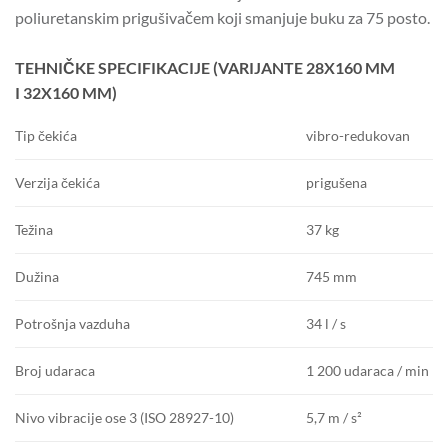
poliuretanskim prigušivačem koji smanjuje buku za 75 posto.
TEHNIČKE SPECIFIKACIJE (VARIJANTE
28X160 MM
I 32X160 MM)
vibro-redukovan
Tip čekića
prigušena
Verzija čekića
37 kg
Težina
745 mm
Dužina
34 l / s
Potrošnja vazduha
1 200 udaraca / min
Broj udaraca
5,7 m / s²
Nivo vibracije ose 3 (ISO 28927-10)