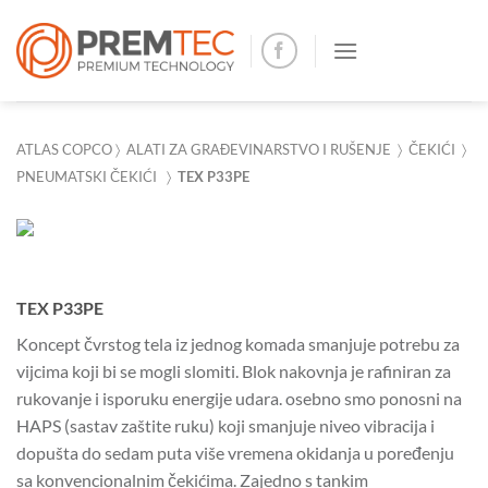
Skip
to
content
ATLAS COPCO
〉
ALATI ZA GRAĐEVINARSTVO I RUŠENJE
〉
ČEKIĆI
〉
PNEUMATSKI ČEKIĆI
〉
TEX P33PE
TEX P33PE
Koncept čvrstog tela iz jednog komada smanjuje potrebu za
vijcima koji bi se mogli slomiti.
Blok nakovnja je rafiniran za
rukovanje i isporuku energije udara.
osebno smo ponosni na
HAPS (sastav zaštite ruku) koji smanjuje niveo vibracija i
dopušta do sedam puta više vremena okidanja u poređenju
sa konvencionalnim čekićima.
Zajedno s tankim